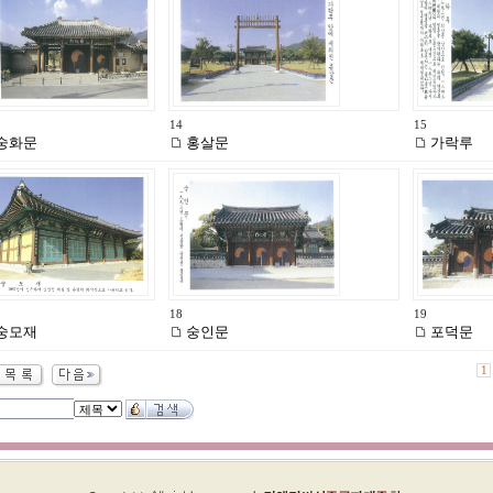
14
15
숭화문
홍살문
가락루
18
19
숭모재
숭인문
포덕문
1