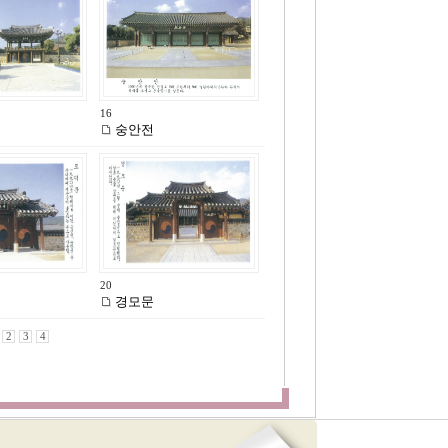
16
숭안전
20
경모문
2
3
4