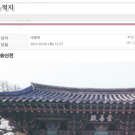
작성자
ㆍ추천
대종회
ㆍ
IP: 1
작성일
2015-03-05 (목) 13:27
숭선전