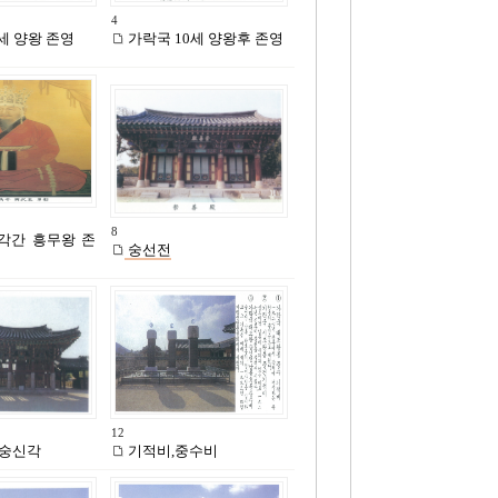
4
세 양왕 존영
가락국 10세 양왕후 존영
8
각간 흥무왕 존
숭선전
12
 숭신각
기적비,중수비