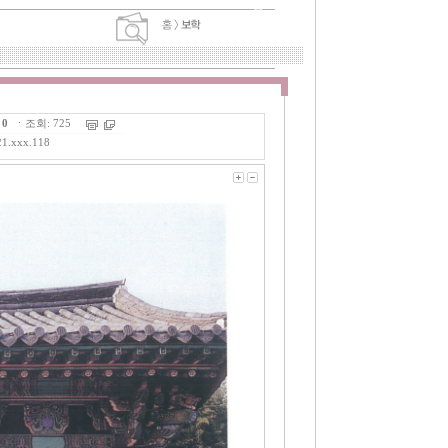
:
0
ㆍ조회: 725
21.xxx.118