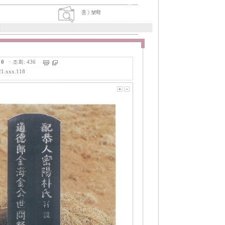
:
0
ㆍ조회: 436
21.xxx.118