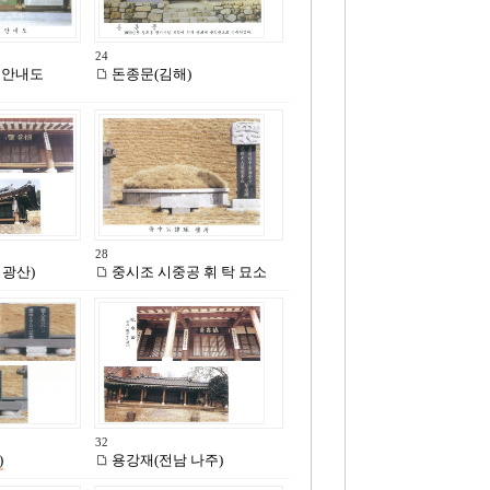
24
 안내도
돈종문(김해)
28
 광산)
중시조 시중공 휘 탁 묘소
32
)
용강재(전남 나주)