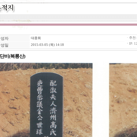
작성자
ㆍ추천
대종회
ㆍ
IP: 1
작성일
2015-03-05 (목) 14:18
단비(복룡산)