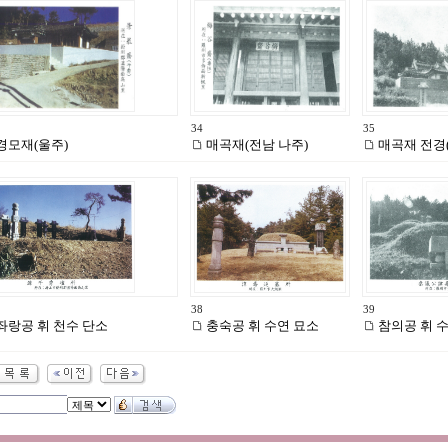
34
35
경모재(울주)
매곡재(전남 나주)
매곡재 전경(
38
39
좌랑공 휘 천수 단소
충숙공 휘 수연 묘소
참의공 휘 