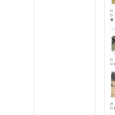
21
릉
25
29