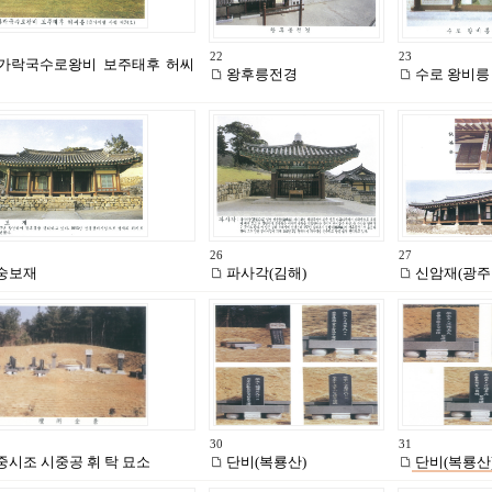
22
23
가락국수로왕비 보주태후 허씨
왕후릉전경
수로 왕비릉
26
27
숭보재
파사각(김해)
신암재(광주
30
31
중시조 시중공 휘 탁 묘소
단비(복룡산)
단비(복룡산