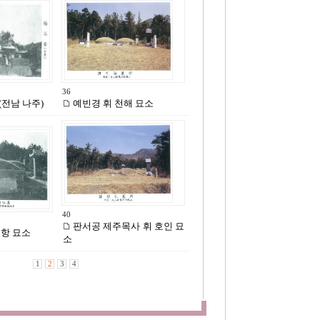
36
전남 나주)
예빈경 휘 천해 묘소
40
판서공 제주목사 휘 호인 묘
수항 묘소
소
1
2
3
4